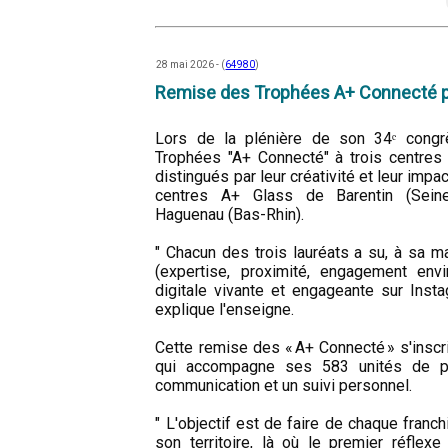
28 mai 2026 - (
64980
)
Remise des Trophées A+ Connecté p
Lors de la plénière de son 34ᵉ congr
Trophées "A+ Connecté" à trois centres 
distingués par leur créativité et leur impa
centres A+ Glass de Barentin (Seine
Haguenau (Bas-Rhin).
" Chacun des trois lauréats a su, à sa ma
(expertise, proximité, engagement env
digitale vivante et engageante sur Inst
explique l'enseigne.
Cette remise des « A+ Connecté » s'inscri
qui accompagne ses 583 unités de po
communication et un suivi personnel.
" L'objectif est de faire de chaque fran
son territoire, là où le premier réfle