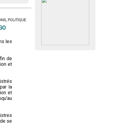
NS, POLITIQUE
IGO
ns les
fin de
ion et
istrés
par la
ion et
squ'au
istres
 de se