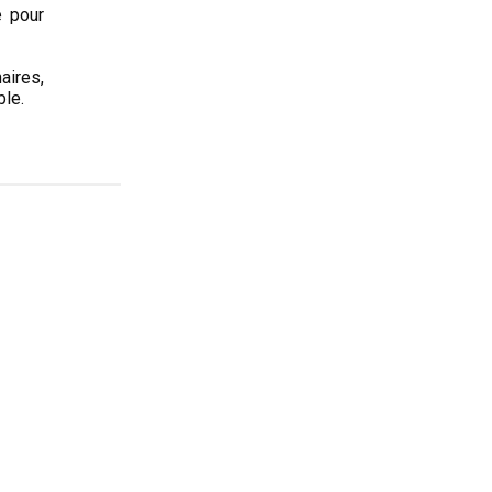
e pour
aires,
ble.