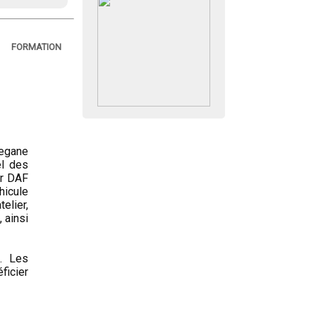
FORMATION
Megane
el des
ur DAF
hicule
elier,
 ainsi
. Les
ficier