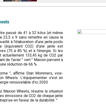
heels
t être passé de 41 à 32 kilos (et même
te 22,5 x 9 sans remettre en cause la
availlé à l'élaboration d'une jante poids
e (équivalent CO2) d'une jante est
res (75 à 85 %) et à l'énergie. Si les
nt actuellement 133,45 kg de CO2 par
ant de l'acier " vert " Maxion parvient à
 une réduction de 66 %.
 norme ", affirme Stan Mommers, vice-
n Wheels. L'équipementier s'est en
nergie renouvelable d'ici 2030.
ez Maxion Wheels, résume la situation
r les émissions de CO2 de chaque jante
reprise en faveur de la durabilité. "