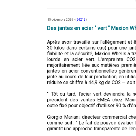
15 décembre 2025 - (
64218
)
Des jantes en acier " vert " Maxion W
Après avoir travaillé sur l'allégement e
30 kilos dans certains cas) pour une jan
fiabilité et la sécurité, Maxion Whells a tr
lourds en acier vert. L'empreinte CO2
majoritairement liée aux matières premiè
jantes en acier conventionnelles génère
jante au cours de leur production, en utilis
réduire ce chiffre à 44,9 kg de CO2 — soit
" Tôt ou tard, l'acier vert deviendra la
président des ventes EMEA chez Maxio
outre fixé pour objectif d'utiliser 90 % d'é
Giorgio Mariani, directeur commercial ch
comme suit : " Le fait de pouvoir évalue
garantit une approche transparente de l'ent